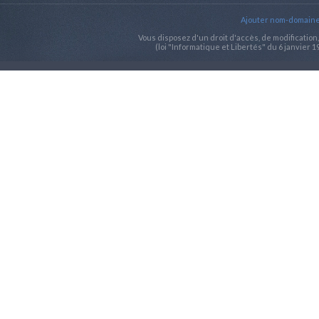
Ajouter nom-domaine.
Vous disposez d'un droit d'accès, de modificatio
(loi "Informatique et Libertés" du 6 janvier 