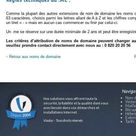
Règles techniques du .ME :
Comme la plupart des autres extensions de nom de domaine les noms de
63 caractères, choisis parmi les lettres allant de A à Z et les chiffres co
un tiret « - » mais en aucun cas commencer ou finir par celui-ci.
Un .me se réserve sur une durée minimale de 2 ans et peut être enregistr
Les critères d’attribution de noms de domaine peuvent changer au
veuillez prendre contact directement avec nous au : 0 820 20 20 56
Retour aux noms de domaine
Naviga
Nom d
Nos solutions vous offrent toute la
Webm
sécurité, la fiabilité et la qualité dont vous
MailSe
avez besoin dans vos démarches et
Récup
installations Internet.
Héber
Exten
Viaduc - Tous droits réservés
Tarifs